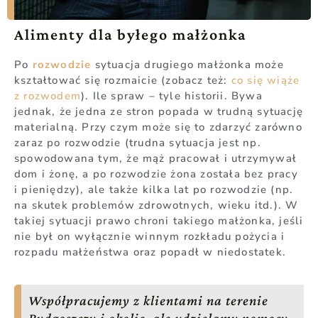
Alimenty dla byłego małżonka
Po
rozwodzie
sytuacja drugiego małżonka może
kształtować się rozmaicie (zobacz też:
co się wiąże
z rozwodem
). Ile spraw – tyle historii. Bywa
jednak, że jedna ze stron popada w trudną sytuację
materialną. Przy czym może się to zdarzyć zarówno
zaraz po rozwodzie (trudna sytuacja jest np.
spowodowana tym, że mąż pracował i utrzymywał
dom i żonę, a po rozwodzie żona została bez pracy
i pieniędzy), ale także kilka lat po rozwodzie (np.
na skutek problemów zdrowotnych, wieku itd.). W
takiej sytuacji prawo chroni takiego małżonka, jeśli
nie był on wyłącznie winnym rozkładu pożycia i
rozpadu małżeństwa oraz popadł w niedostatek.
Współpracujemy z klientami na terenie
Bydgoszczy i okolic, ale udzielamy pomocy