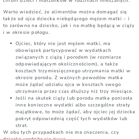
chroni dzieci i małżonków w rodzinach mieszanych.
Warto wiedzieć, że alimentów można domagać się
także od ojca dziecka niebędącego mężem matki – i
to zarówno na dziecko, jak i na matkę będącą w ciąży
i w okresie połogu.
Ojciec, który nie jest mężem matki, ma
obowiązek partycypować w wydatkach
związanych z ciążą i porodem (w rozmiarze
odpowiadającym okolicznościom), a także
kosztach trzymiesięcznego utrzymania matki w
okresie porodu. Z ważnych powodów matka
może żądać udziału ojca w kosztach swego
utrzymania przez czas dłuższy niż trzy miesiące.
Jeśli na skutek ciąży lub porodu matka poniosła
inne konieczne wydatki albo szczególne straty
majątkowe, to może żądać, aby ojciec jej dziecka
pokrył odpowiednią część tych wydatków lub
strat.
W obu tych przypadkach nie ma znaczenia, czy