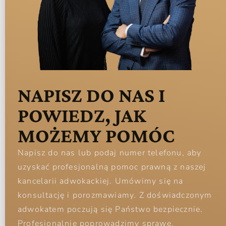
NAPISZ DO NAS I
POWIEDZ, JAK
MOŻEMY POMÓC
Napisz do nas lub podaj numer telefonu, aby
uzyskać profesjonalną pomoc prawną z naszej
kancelarii adwokackiej. Umówimy się na
konsultację i porozmawiamy. Z doświadczonym
adwokatem poczują się Państwo bezpiecznie.
Profesjonalnie poprowadzimy sprawę.