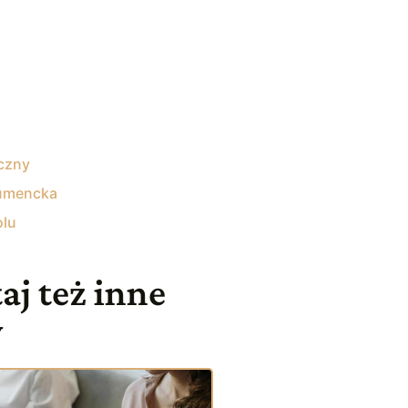
czny
umencka
olu
aj też inne
y