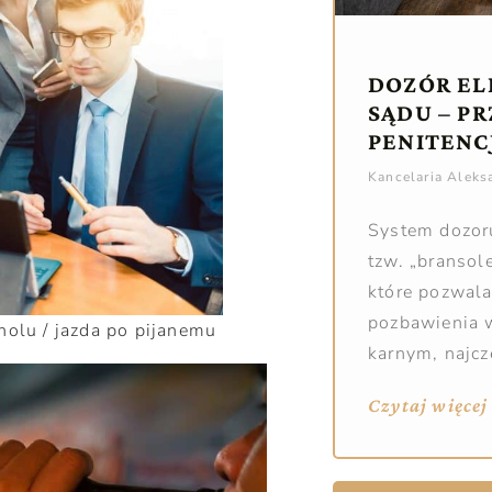
DOZÓR EL
SĄDU – P
PENITENC
Kancelaria Alek
System dozoru
tzw. „bransole
które pozwal
pozbawienia 
olu / jazda po pijanemu
karnym, najcz
Czytaj więcej