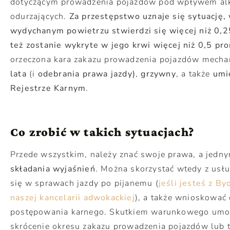
dotyczącym prowadzenia pojazdów pod wpływem al
odurzających.
Za przestępstwo uznaje się sytuację,
wydychanym powietrzu stwierdzi się więcej niż 0
też zostanie wykryte w jego krwi więcej niż 0,5 pro
orzeczona kara zakazu prowadzenia pojazdów mech
lata
(i
odebrania prawa jazdy)
,
grzywny
, a także
umi
Rejestrze Karnym
.
Co zrobić w takich sytuacjach?
Przede wszystkim, należy znać swoje prawa, a jednym
składania wyjaśnień
. Można skorzystać wtedy z usł
się w sprawach jazdy po pijanemu (
jeśli jesteś z B
naszej kancelarii adwokackiej
), a także wnioskowa
postępowania karnego. Skutkiem warunkowego umor
skrócenie okresu zakazu prowadzenia pojazdów lub t