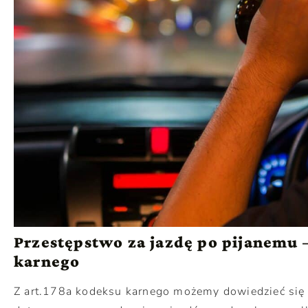
Przestępstwo za jazdę po pijanemu 
karnego
Z art.178a kodeksu karnego możemy dowiedzieć się 