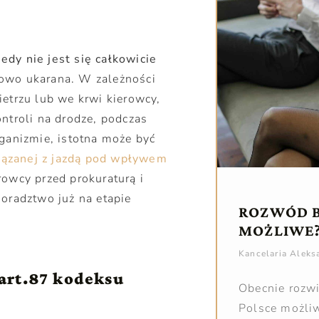
dy nie jest się całkowicie
owo ukarana. W zależności
etrzu lub we krwi kierowcy,
ntroli na drodze, podczas
rganizmie, istotna może być
ązanej z jazdą pod wpływem
rowcy przed prokuraturą i
oradztwo już na etapie
ROZWÓD B
MOŻLIWE
Kancelaria Alek
 art.87 kodeksu
Obecnie rozw
Polsce możliw