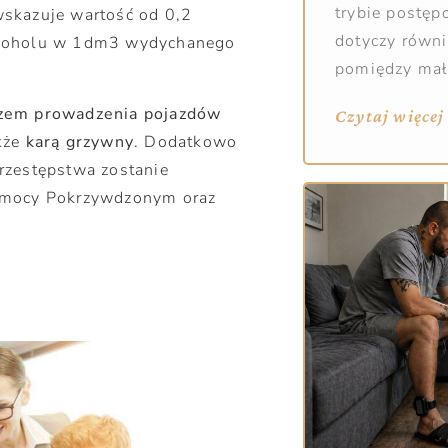
trybie postę
wskazuje wartość od 0,2
dotyczy równi
lkoholu w 1dm3 wydychanego
pomiędzy ma
zem prowadzenia pojazdów
Czytaj więcej
akże
karą grzywny
. Dodatkowo
rzestępstwa zostanie
Pomocy Pokrzywdzonym oraz