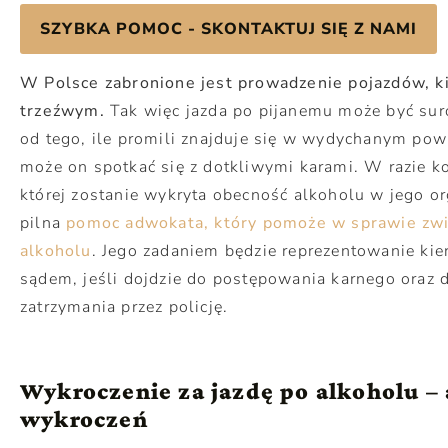
SZYBKA POMOC - SKONTAKTUJ SIĘ Z NAMI
W Polsce zabronione jest prowadzenie pojazdów, kie
trzeźwym.
Tak więc jazda po pijanemu może być sur
od tego, ile promili znajduje się w wydychanym powi
może on spotkać się z dotkliwymi karami. W razie ko
której zostanie wykryta obecność alkoholu w jego o
pilna
pomoc adwokata, który pomoże w sprawie zwi
alkoholu
. Jego zadaniem będzie reprezentowanie kie
sądem, jeśli dojdzie do postępowania karnego oraz d
zatrzymania przez policję.
Wykroczenie za jazdę po alkoholu –
wykroczeń