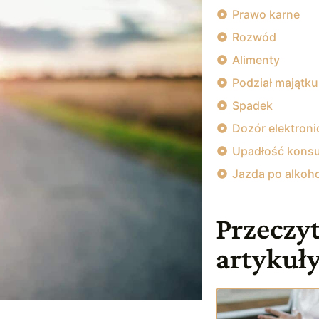
Prawo karne
Rozwód
Alimenty
Podział majątku
Spadek
Dozór elektroni
Upadłość kons
Jazda po alkoh
Przeczyt
artykuł