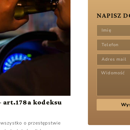
NAPISZ D
– art.178a kodeksu
Wyś
wszystko o przestępstwie