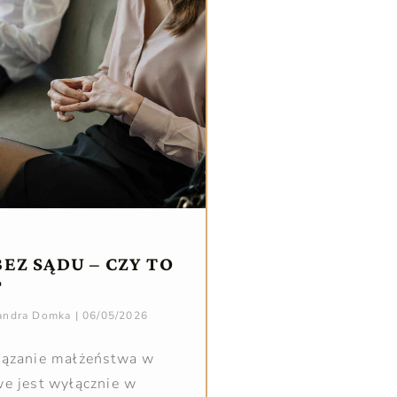
EZ SĄDU – CZY TO
?
sandra Domka
06/05/2026
iązanie małżeństwa w
e jest wyłącznie w