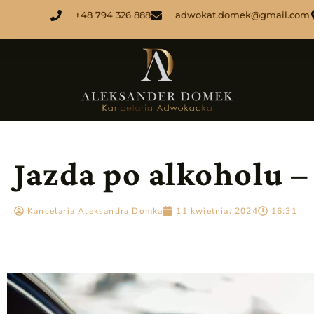
+48 794 326 888
adwokat.domek@gmail.com
Jazda po alkoholu – 
Kancelaria Aleksandra Domka
11 kwietnia, 2024
16:31