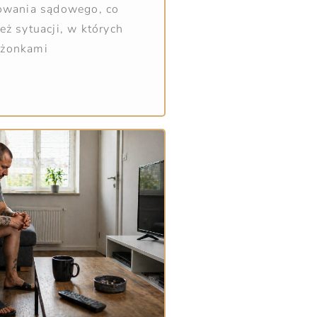
powania sądowego, co
eż sytuacji, w których
łżonkami