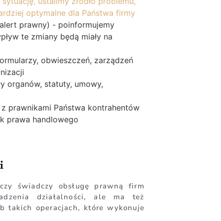
ytuację, ustalimy źródło problemu,
rdziej optymalne dla Państwa firmy
alert prawny) - poinformujemy
 wpływ te zmiany będą miały na
formularzy, obwieszczeń, zarządzeń
izacji
y organów, statuty, umowy,
 z prawnikami Państwa kontrahentów
łek prawa handlowego
i
czy świadczy obsługę prawną firm
dzenia działalności, ale ma też
b takich operacjach, które wykonuje