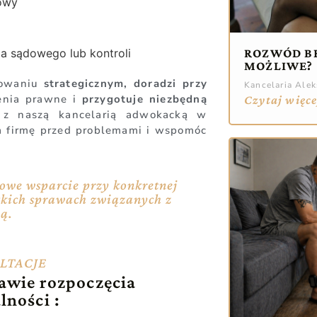
mowy
 sądowego lub kontroli
ROZWÓD BE
MOŻLIWE?
nowaniu
strategicznym, doradzi przy
Kancelaria Ale
żenia prawne i
przygotuje niezbędną
Czytaj więce
 z naszą kancelarią adwokacką w
a firmę przed problemami i wspomóc
we wsparcie przy konkretnej
stkich sprawach związanych z
ią.
LTACJE
awie rozpoczęcia
lności :