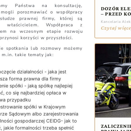
zamy Państwa na konsultację,
DOZÓR ELE
mogli porozmawiać o współpracy
– PRZED K
słudze prawnej firmy, której są
Kancelaria Ale
o właścicielem. Współpraca z
Czytaj więce
tem na wczesnym etapie rozwoju
przynosi korzyści w przyszłości.
ie spotkania lub rozmowy możemy
 m.in. takie tematy jak:
częcie działalności - jaka jest
psza forma prawna dla firmy
nie spółki - jaką spółkę najlepiej
ć, co się najbardziej opłaca w
wa przypadku
estrowanie spółki w Krajowym
trze Sądowym albo zarejestrowania
alności gospodarczej CEIDG- jak to
ZALICZENI
, jakie formalności trzeba spełnić