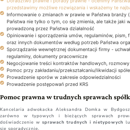
Doradztwo prawne i porady prawne - ocenimy Państwa s
przedstawimy możliwe rozwiązania i wskażemy te najba
Informowanie o zmianach w prawie w Państwa branży (
Państwa nie tylko o tym, co się zmienia, ale także jaki
prowadzoną przez Państwa działalność
Opiniowanie i sporządzenia umów, regulaminów, pism, 
oraz innych dokumentów według potrzeb Państwa organ
Sporządzanie wewnętrznej dokumentacji firmy - uchwał
regulaminy, dokumenty pracownicze
Negocjowanie treści kontraktów handlowych, rozmowy
Pomoc przy zakładaniu/przekształcaniu/likwidacji spó
Prowadzenie sporów w zakresie odpowiedzialności
Prowadzenie postępowań przed KRS
Pomoc prawna w trudnych sprawach spółk
Kancelaria adwokacka Aleksandra Domka w Bydgosz
zarówno w typowych i bieżących sprawach prowa
doświadczenie w
sprawach trudnych i nietypowych
lu
się sporadycznie.