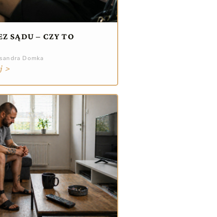
Z SĄDU – CZY TO
ksandra Domka
j >