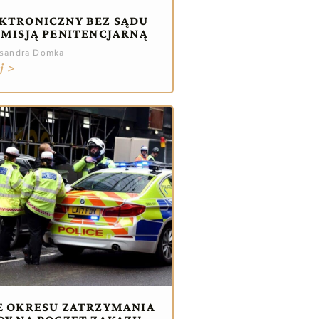
KTRONICZNY BEZ SĄDU
OMISJĄ PENITENCJARNĄ
ksandra Domka
j >
E OKRESU ZATRZYMANIA