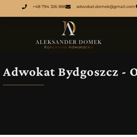
+48 794 326 888
adwokat.domek@gmail.com
Adwokat Bydgoszcz - 