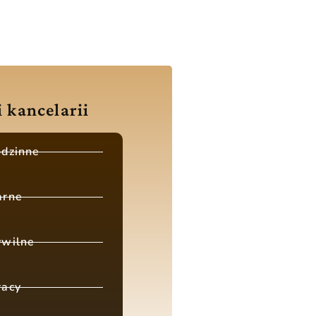
i kancelarii
odzinne
arne
ywilne
racy