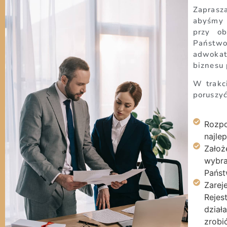
Zapras
abyśmy 
przy ob
Państw
adwoka
biznesu 
W trakc
poruszyć
Rozpo
najle
Założe
wybra
Państ
Zarej
Rejes
dział
zrobić