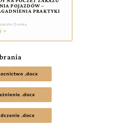
DY NA POCZET ZAKAZU
NIA POJAZDÓW –
AGADNIENIA PRAKTYKI
ksandra Domka
j >
obrania
ocnictwo .docx
żnienie .docx
dczenie .docx