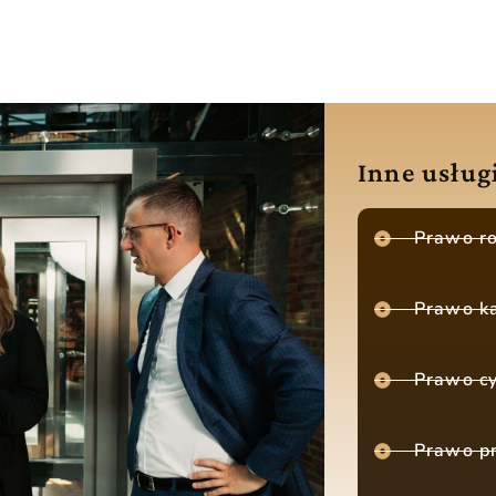
Inne usług
Prawo r
Prawo k
Prawo c
Prawo p