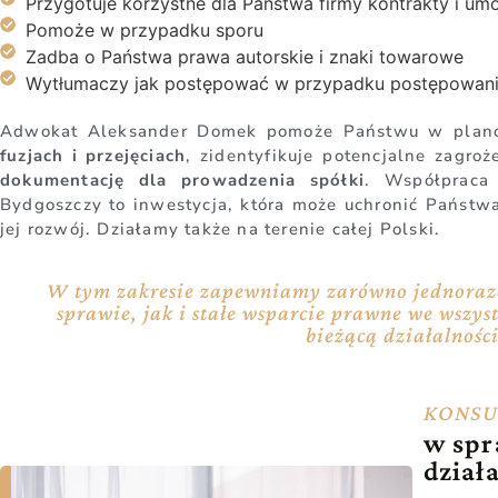
Przygotuje korzystne dla Państwa firmy kontrakty i u
Pomoże w przypadku sporu
Zadba o Państwa prawa autorskie i znaki towarowe
Wytłumaczy jak postępować w przypadku postępowania
Adwokat Aleksander Domek pomoże Państwu w pla
fuzjach i przejęciach
, zidentyfikuje potencjalne zagro
dokumentację dla prowadzenia spółki
. Współpraca
Bydgoszczy to inwestycja, która może uchronić Państw
jej rozwój. Działamy także na terenie całej Polski.
W tym zakresie zapewniamy zarówno jednorazo
sprawie, jak i stałe wsparcie prawne we wszy
bieżącą działalnośc
KONSU
w spr
działa