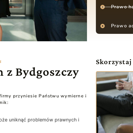
Prawo h
Prawo ad
a
Skorzystaj
m z Bydgoszczy
firmy przyniesie Państwu wymierne i
nik:
może uniknąć problemów prawnych i