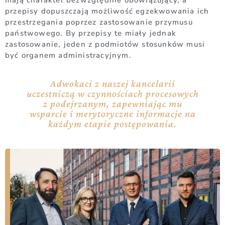
mają charakter bezwzględnie obowiązujący, a
przepisy dopuszczają możliwość egzekwowania ich
przestrzegania poprzez zastosowanie przymusu
państwowego. By przepisy te miały jednak
zastosowanie, jeden z podmiotów stosunków musi
być organem administracyjnym.
Adwokaci z naszej kancelarii
uczestniczą w czynnościach procesowych
z podejrzanym, zapewniając mu
wsparcie i merytoryczne informacje na
każdym etapie postępowania.