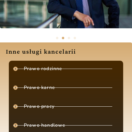
Inne usługi kancelarii
Prawo rodzinne
Prawo karne
Prawo pracy
Prawo handlowe