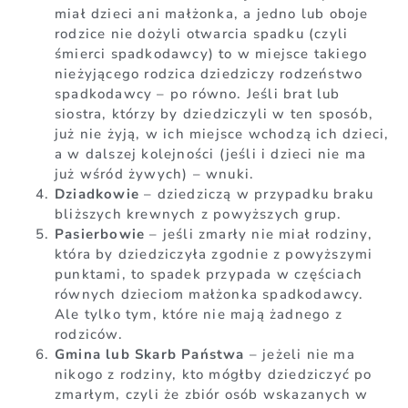
miał dzieci ani małżonka, a jedno lub oboje
rodzice nie dożyli otwarcia spadku (czyli
śmierci spadkodawcy) to w miejsce takiego
nieżyjącego rodzica dziedziczy rodzeństwo
spadkodawcy – po równo. Jeśli brat lub
siostra, którzy by dziedziczyli w ten sposób,
już nie żyją, w ich miejsce wchodzą ich dzieci,
a w dalszej kolejności (jeśli i dzieci nie ma
już wśród żywych) – wnuki.
Dziadkowie
– dziedziczą w przypadku braku
bliższych krewnych z powyższych grup.
Pasierbowie
– jeśli zmarły nie miał rodziny,
która by dziedziczyła zgodnie z powyższymi
punktami, to spadek przypada w częściach
równych dzieciom małżonka spadkodawcy.
Ale tylko tym, które nie mają żadnego z
rodziców.
Gmina lub Skarb Państwa
– jeżeli nie ma
nikogo z rodziny, kto mógłby dziedziczyć po
zmarłym, czyli że zbiór osób wskazanych w