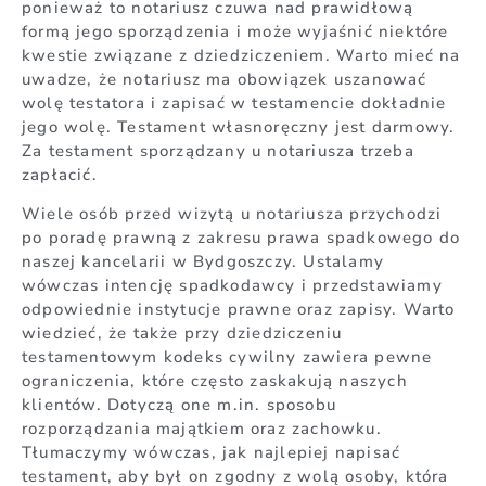
ponieważ to notariusz czuwa nad prawidłową
formą jego sporządzenia i może wyjaśnić niektóre
kwestie związane z dziedziczeniem. Warto mieć na
uwadze, że notariusz ma obowiązek uszanować
wolę testatora i zapisać w testamencie dokładnie
jego wolę. Testament własnoręczny jest darmowy.
Za testament sporządzany u notariusza trzeba
zapłacić.
Wiele osób przed wizytą u notariusza przychodzi
po poradę prawną z zakresu prawa spadkowego do
naszej kancelarii w Bydgoszczy. Ustalamy
wówczas intencję spadkodawcy i przedstawiamy
odpowiednie instytucje prawne oraz zapisy. Warto
wiedzieć, że także przy dziedziczeniu
testamentowym kodeks cywilny zawiera pewne
ograniczenia, które często zaskakują naszych
klientów. Dotyczą one m.in. sposobu
rozporządzania majątkiem oraz zachowku.
Tłumaczymy wówczas, jak najlepiej napisać
testament, aby był on zgodny z wolą osoby, która