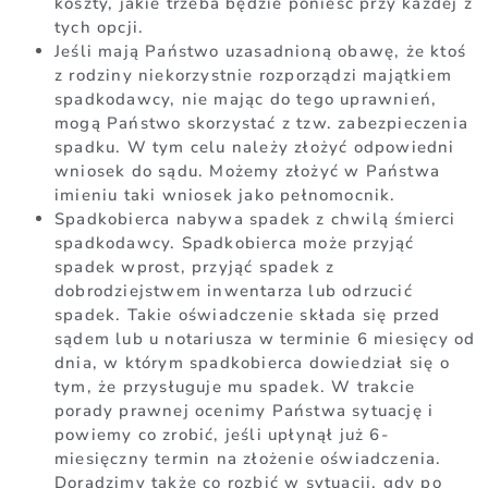
koszty, jakie trzeba będzie ponieść przy każdej z
tych opcji.
Jeśli mają Państwo uzasadnioną obawę, że ktoś
z rodziny niekorzystnie rozporządzi majątkiem
spadkodawcy, nie mając do tego uprawnień,
mogą Państwo skorzystać z tzw. zabezpieczenia
spadku. W tym celu należy złożyć odpowiedni
wniosek do sądu. Możemy złożyć w Państwa
imieniu taki wniosek jako pełnomocnik.
Spadkobierca nabywa spadek z chwilą śmierci
spadkodawcy. Spadkobierca może przyjąć
spadek wprost, przyjąć spadek z
dobrodziejstwem inwentarza lub odrzucić
spadek. Takie oświadczenie składa się przed
sądem lub u notariusza w terminie 6 miesięcy od
dnia, w którym spadkobierca dowiedział się o
tym, że przysługuje mu spadek. W trakcie
porady prawnej ocenimy Państwa sytuację i
powiemy co zrobić, jeśli upłynął już 6-
miesięczny termin na złożenie oświadczenia.
Doradzimy także co rozbić w sytuacji, gdy po