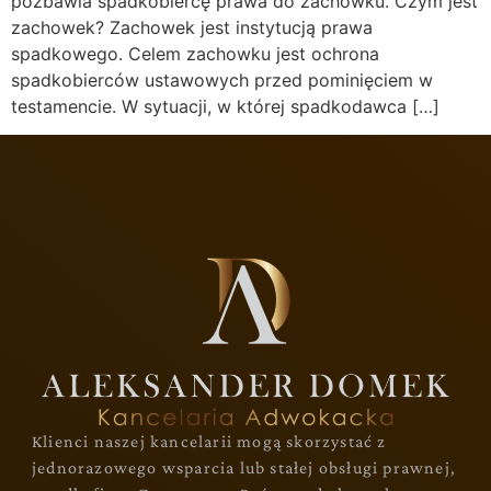
pozbawia spadkobiercę prawa do zachowku. Czym jest
zachowek? Zachowek jest instytucją prawa
spadkowego. Celem zachowku jest ochrona
spadkobierców ustawowych przed pominięciem w
testamencie. W sytuacji, w której spadkodawca […]
Klienci naszej kancelarii mogą skorzystać z
jednorazowego wsparcia lub stałej obsługi prawnej,