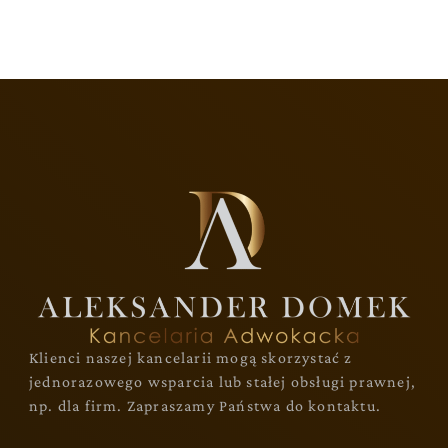
Klienci naszej kancelarii mogą skorzystać z
jednorazowego wsparcia lub stałej obsługi prawnej,
np. dla firm. Zapraszamy Państwa do kontaktu.