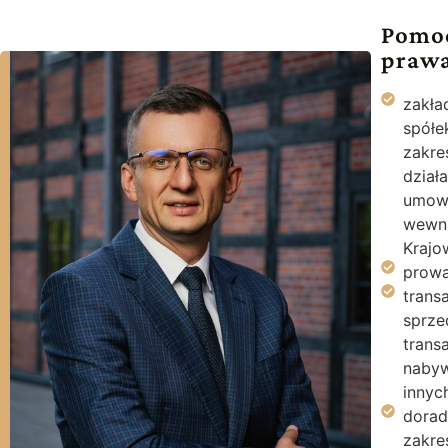
Pomoc
prawa
zakład
spółe
zakre
dział
umow
wewną
Krajo
prowa
trans
sprze
transa
nabyw
innyc
dorad
zakre