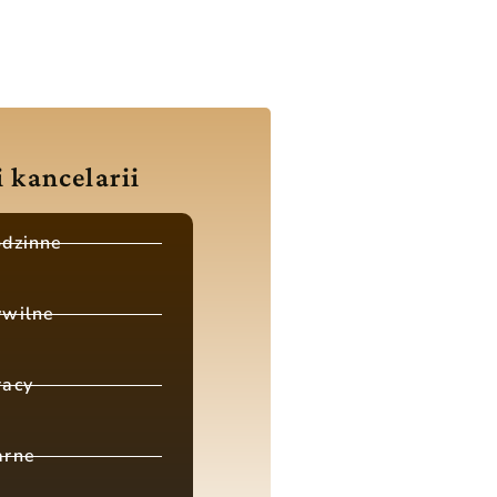
i kancelarii
odzinne
ywilne
racy
arne