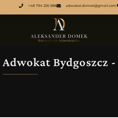
+48 794 326 888
adwokat.domek@gmail.com
Adwokat Bydgoszcz -