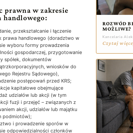
 prawna w zakresie
 handlowego:
ROZWÓD BE
MOŻLIWE?
anie, przekształcanie i łączenie
Kancelaria Ale
k prawa handlowego (doradztwo w
Czytaj więce
sie wyboru formy prowadzenia
alności gospodarczej, przygotowanie
y spółek, dokumentów
trzkorporacyjnych, wniosków do
wego Rejestru Sądowego),
dzenie postępowań przed KRS;
akcje kapitałowe obejmujące
daż udziałów lub akcji (w tym
kcji fuzji i przejęć – związanych z
aniem akcji, udziałów lub majątku
h podmiotów);
ztwo i prowadzenie sporów w
sie odpowiedzialności członków