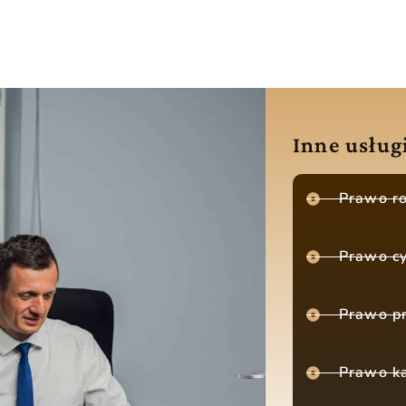
Inne usług
Prawo r
Prawo c
Prawo p
Prawo k