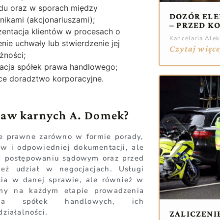
du oraz w sporach między
DOZÓR ELE
nikami (akcjonariuszami);
– PRZED K
zentacja klientów w procesach o
Kancelaria Ale
enie uchwały lub stwierdzenie jej
Czytaj więce
żności;
dacja spółek prawa handlowego;
ce doradztwo korporacyjne.
praw karnych A. Domek?
e prawne zarówno w formie porady,
w i odpowiedniej dokumentacji, ale
 w postępowaniu sądowym oraz przed
eż udział w negocjacjach. Usługi
ia w danej sprawie, ale również w
emy na każdym etapie prowadzenia
nia spółek handlowych, ich
działalności.
ZALICZENI