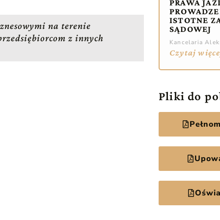
PRAWA JAZ
PROWADZE
ISTOTNE Z
znesowymi na terenie
SĄDOWEJ
przedsiębiorcom z innych
Kancelaria Ale
Czytaj więce
Pliki do p
Pełnom
Upowa
Oświa