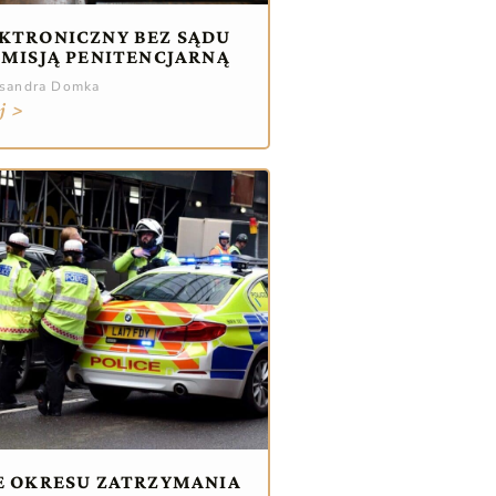
KTRONICZNY BEZ SĄDU
OMISJĄ PENITENCJARNĄ
ksandra Domka
j >
E OKRESU ZATRZYMANIA