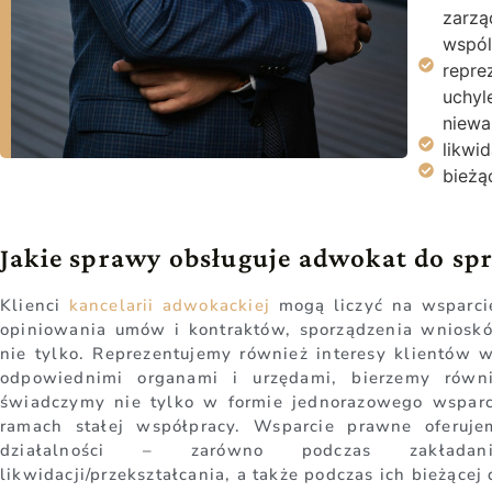
zarzą
wspól
repre
uchyl
niewa
likwi
bieżą
Jakie sprawy obsługuje adwokat do s
Klienci
kancelarii adwokackiej
mogą liczyć na wsparci
opiniowania umów i kontraktów, sporządzenia wnioskó
nie tylko. Reprezentujemy również interesy klientów
odpowiednimi organami i urzędami, bierzemy równi
świadczymy nie tylko w formie jednorazowego wsparc
ramach stałej współpracy. Wsparcie prawne oferuj
działalności – zarówno podczas zakłada
likwidacji/przekształcania, a także podczas ich bieżącej 