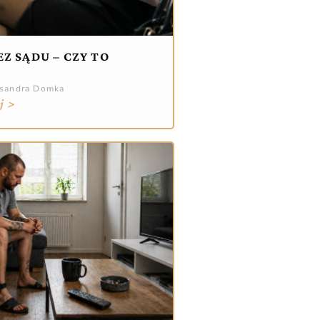
Z SĄDU – CZY TO
ksandra Domka
j >