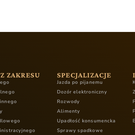
 Z ZAKRESU
SPECJALIZACJE
nego
Jazda po pijanemu
ilnego
Dozór elektroniczny
innego
Rozwody
y
Alimenty
dlowego
Upadłość konsumencka
nistracyjnego
Sprawy spadkowe