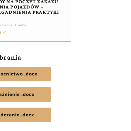
DY NA POCZET ZAKAZU
NIA POJAZDÓW –
AGADNIENIA PRAKTYKI
ksandra Domka
j >
obrania
ocnictwo .docx
żnienie .docx
dczenie .docx