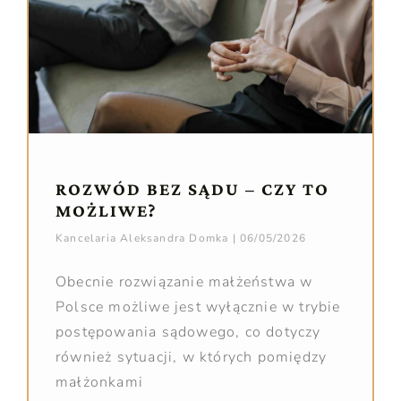
ROZWÓD BEZ SĄDU – CZY TO
MOŻLIWE?
Kancelaria Aleksandra Domka
06/05/2026
Obecnie rozwiązanie małżeństwa w
Polsce możliwe jest wyłącznie w trybie
postępowania sądowego, co dotyczy
również sytuacji, w których pomiędzy
małżonkami