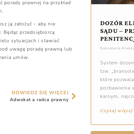
ć porady prawnej na przykład
m.
DOZÓR EL
sz ją założyć – aby nie
SĄDU – P
. Będąc przedsiębiorcą
PENITENC
elu sytuacjach i stawiać
Kancelaria Alek
 pod uwagę poradę prawną lub
dzania umów.
System dozoru
tzw. „bransole
które pozwal
pozbawienia 
DOWIEDZ SIĘ WIĘCEJ
karnym, najcz
Adwokat a radca prawny
Czytaj więcej