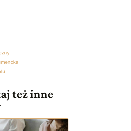
czny
umencka
olu
aj też inne
y