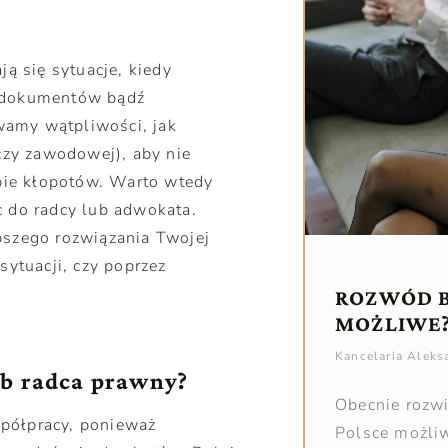
ją się sytuacje, kiedy
h dokumentów bądź
wamy wątpliwości, jak
 czy zawodowej), aby nie
obie kłopotów. Warto wtedy
c do radcy lub adwokata.
bszego rozwiązania Twojej
sytuacji, czy poprzez
ROZWÓD B
MOŻLIWE
Kancelaria Alek
ub radca prawny?
Obecnie rozw
półpracy, ponieważ
Polsce możliw