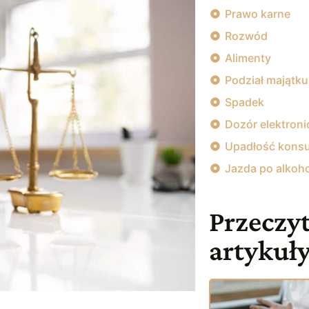
Prawo karne
Rozwód
Alimenty
Podział majątku
Spadek
Dozór elektroni
Upadłość kons
Jazda po alkoh
Przeczyt
artykuł