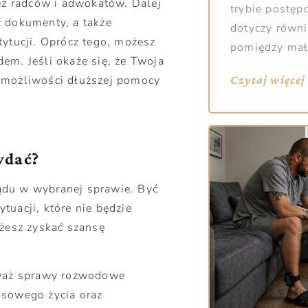
ez radców i adwokatów. Dalej
trybie postę
ć dokumenty, a także
dotyczy równi
tytucji. Oprócz tego, możesz
pomiędzy ma
em. Jeśli okaże się, że Twoja
 możliwości dłuższej pomocy
Czytaj więcej
ydać?
ądu w wybranej sprawie. Być
ytuacji, które nie będzie
esz zyskać szansę
eważ sprawy rozwodowe
asowego życia oraz