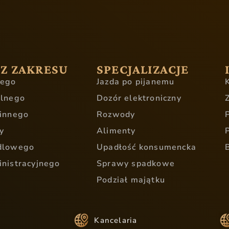
 Z ZAKRESU
SPECJALIZACJE
nego
Jazda po pijanemu
ilnego
Dozór elektroniczny
innego
Rozwody
y
Alimenty
dlowego
Upadłość konsumencka
nistracyjnego
Sprawy spadkowe
Podział majątku
Kancelaria