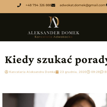
+48 794 326 888
adwokat.domek@gmail.com
Kiedy szukać porad
Kancelaria Aleksandra Domka
23 grudnia, 2020
09:28
B