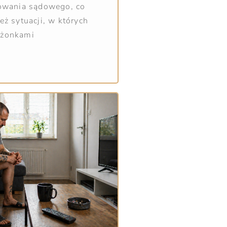
powania sądowego, co
eż sytuacji, w których
łżonkami