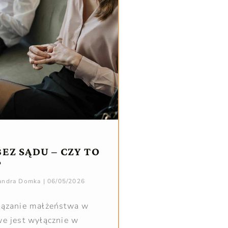
EZ SĄDU – CZY TO
?
sandra Domka
06/05/2026
iązanie małżeństwa w
e jest wyłącznie w