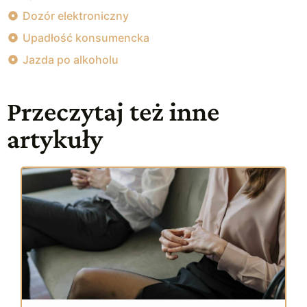
Dozór elektroniczny
Upadłość konsumencka
Jazda po alkoholu
Przeczytaj też inne
artykuły