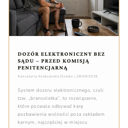
DOZÓR ELEKTRONICZNY BEZ
SĄDU – PRZED KOMISJĄ
PENITENCJARNĄ
Kancelaria Aleksandra Domka
28/04/2026
System dozoru elektronicznego, czyli
tzw. „bransoletka”, to rozwiązanie,
które pozwala odbywać karę
pozbawienia wolności poza zakładem
karnym, najczęściej w miejscu