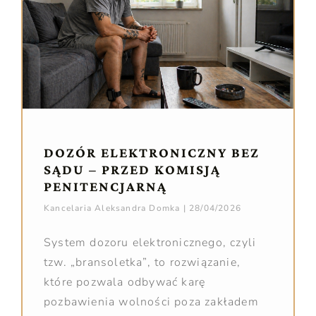
DOZÓR ELEKTRONICZNY BEZ
SĄDU – PRZED KOMISJĄ
PENITENCJARNĄ
Kancelaria Aleksandra Domka
28/04/2026
System dozoru elektronicznego, czyli
tzw. „bransoletka”, to rozwiązanie,
które pozwala odbywać karę
pozbawienia wolności poza zakładem