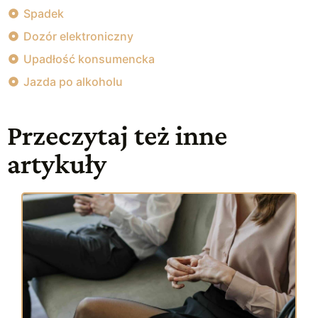
Spadek
Dozór elektroniczny
Upadłość konsumencka
Jazda po alkoholu
Przeczytaj też inne
artykuły